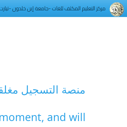
مركز التعليم المكثف للغات -جامعة إبن خلدون -تيارت
منصة التسجيل مغلق
e moment, and will