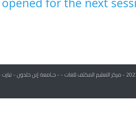
 opened for the next sess
 التعليم المكثف للغات - - جـامعة إبن خلدون - تيارت -